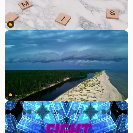
Premium
Premium
Premium
Premium