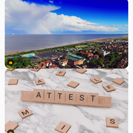
Premium
Premium