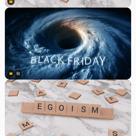
Premium
Premium
Premium
Premium
Được tạo ra bởi AI