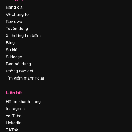
Bảng giá
Về chúng tôi
Reviews
Tuyển dụng
Xu hướng tìm kiếm
Blog
Sự kiện
Slidesgo
Bán nội dung
Phòng báo chí
Tìm kiếm magnific.ai
Liên hệ
Hỗ trợ khách hàng
Instagram
YouTube
LinkedIn
TikTok