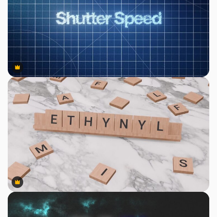
Premium
Premium
Premium
Premium