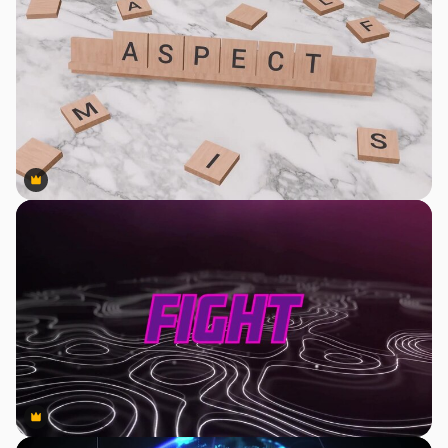
Premium
Premium
Premium
Premium