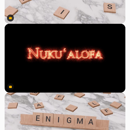
Premium
Premium
Premium
Premium