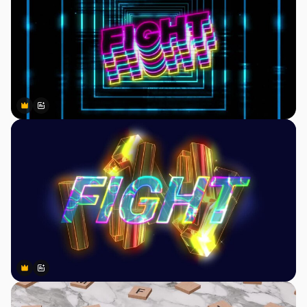
Premium
Premium
Được tạo ra bởi AI
Premium
Premium
Được tạo ra bởi AI