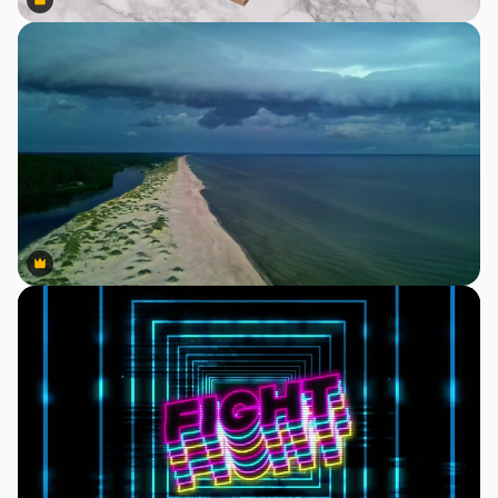
Premium
Premium
Premium
Premium