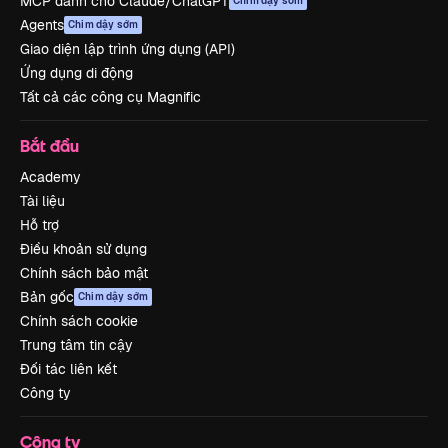
MCP dành cho Claude/ChatGPT
Chim dậy sớm
Agents
Chim dậy sớm
Giao diện lập trình ứng dụng (API)
Ứng dụng di động
Tất cả các công cụ Magnific
Bắt đầu
Academy
Tài liệu
Hỗ trợ
Điều khoản sử dụng
Chính sách bảo mật
Bản gốc
Chim dậy sớm
Chính sách cookie
Trung tâm tin cậy
Đối tác liên kết
Công ty
Công ty