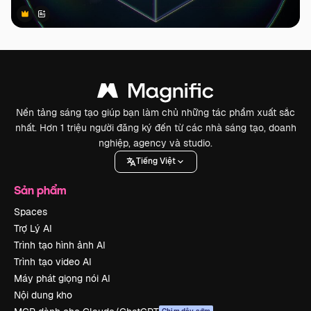
Premium
Premium
Được tạo ra bởi AI
Nền tảng sáng tạo giúp bạn làm chủ những tác phẩm xuất sắc
nhất. Hơn 1 triệu người đăng ký đến từ các nhà sáng tạo, doanh
nghiệp, agency và studio.
Tiếng Việt
Sản phẩm
Spaces
Trợ Lý AI
Trình tạo hình ảnh AI
Trình tạo video AI
Máy phát giọng nói AI
Nội dung kho