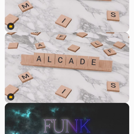
Premium
Premium
Premium
Premium