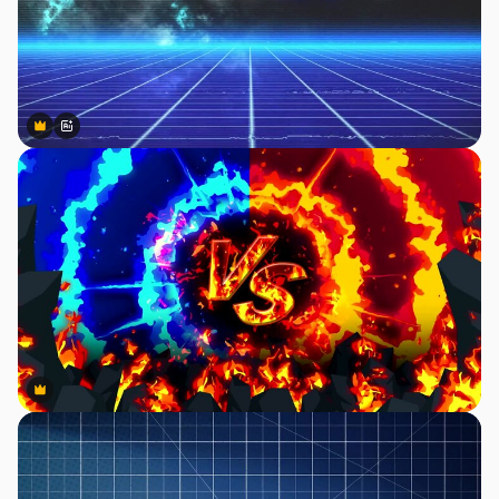
Premium
Premium
Được tạo ra bởi AI
Premium
Premium