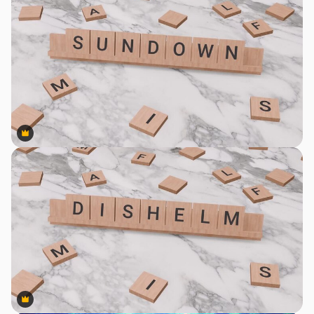
Premium
Premium
Premium
Premium