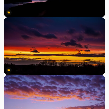
Premium
Premium
Premium
Premium