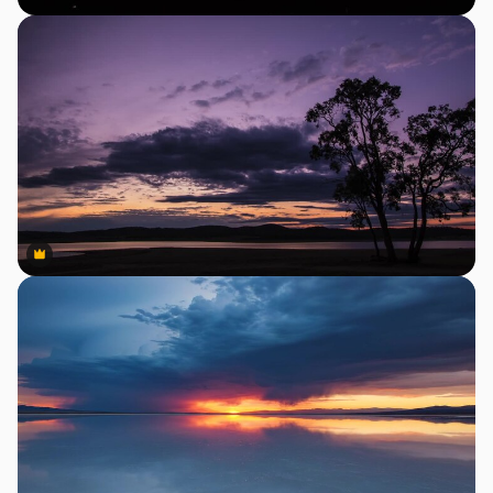
Premium
Premium