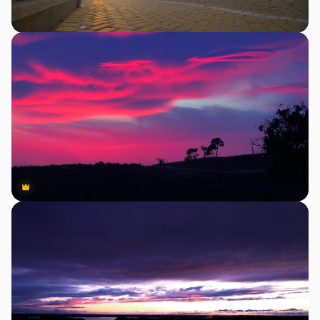
Premium
Premium