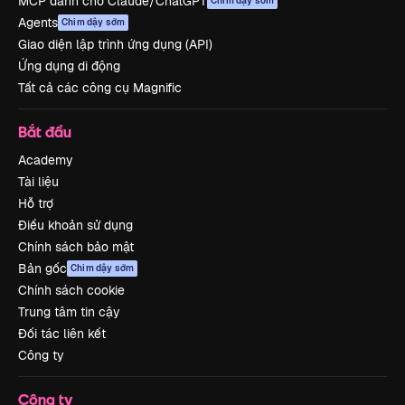
MCP dành cho Claude/ChatGPT
Chim dậy sớm
Agents
Chim dậy sớm
Giao diện lập trình ứng dụng (API)
Ứng dụng di động
Tất cả các công cụ Magnific
Bắt đầu
Academy
Tài liệu
Hỗ trợ
Điều khoản sử dụng
Chính sách bảo mật
Bản gốc
Chim dậy sớm
Chính sách cookie
Trung tâm tin cậy
Đối tác liên kết
Công ty
Công ty