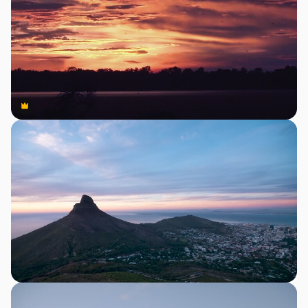
Premium
Premium