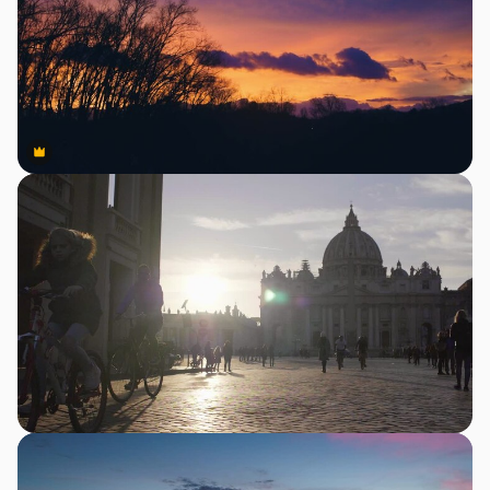
Premium
Premium