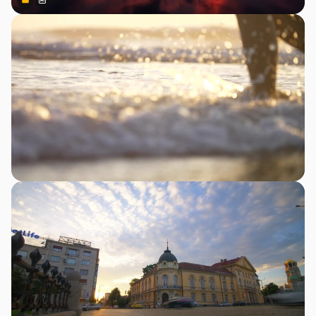
Premium
Premium
Được tạo ra bởi AI