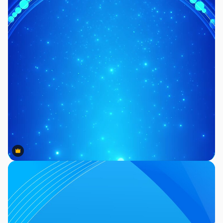
Premium
Premium