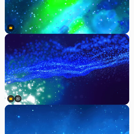
Premium
Premium
Premium
Premium
Được tạo ra bởi AI