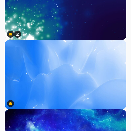
Premium
Premium
Được tạo ra bởi AI
Premium
Premium