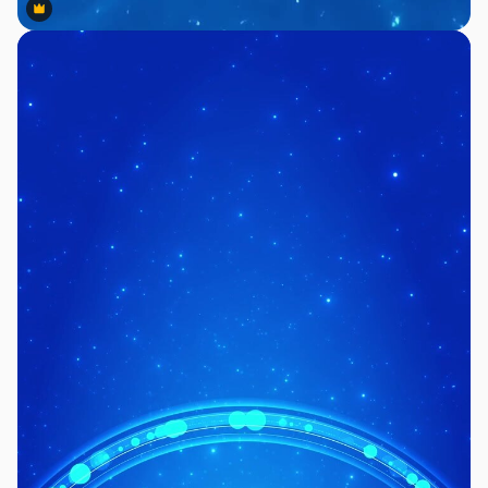
Premium
Premium