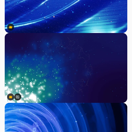
Premium
Premium
Premium
Premium
Được tạo ra bởi AI