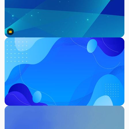
Premium
Premium