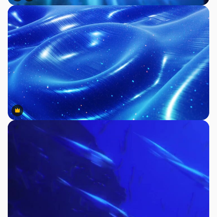
Premium
Premium