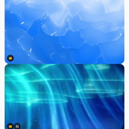
Premium
Premium
Premium
Premium
Được tạo ra bởi AI