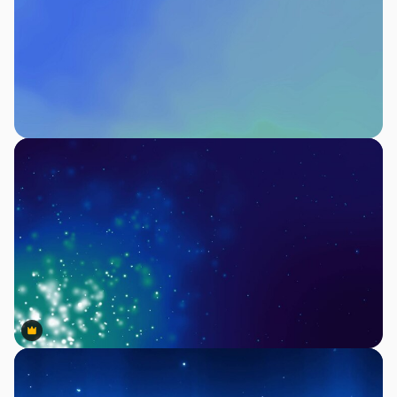
Premium
Premium