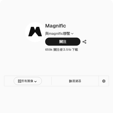
Magnific
與magnific聯繫
關注
分享
659k 關注者
|
3.51b 下載
所有圖像
過濾器