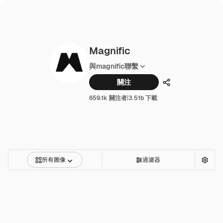
Magnific
與magnific聯繫
關注
分享
659.1k 關注者
|
3.51b 下載
所有圖像
過濾器