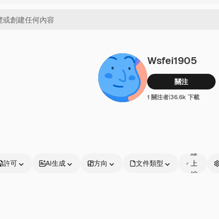
Wsfei1905
關注
1 關注者
|
36.6k 下載
可
線
許可
AI生成
方向
文件類型
上
編
輯