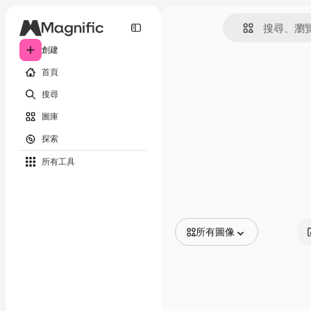
創建
首頁
搜尋
圖庫
探索
所有工具
所有圖像
所有圖像
矢量
插圖
照片
PSD
模板