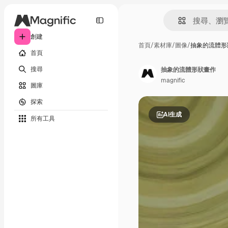
創建
首頁
/
素材庫
/
圖像
/
抽象的流體形
首頁
搜尋
抽象的流體形狀畫作
magnific
圖庫
探索
AI生成
所有工具