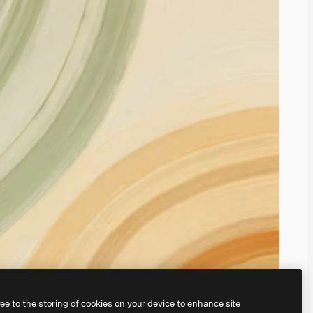
ree to the storing of cookies on your device to enhance site
創建自己的作品。