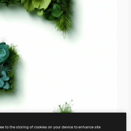
ree to the storing of cookies on your device to enhance site
創建自己的作品。