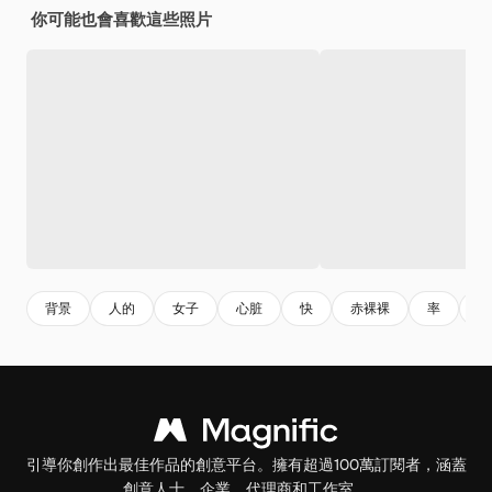
你可能也會喜歡這些照片
背景
人的
女子
心脏
快
赤裸裸
率
医
引導你創作出最佳作品的創意平台。擁有超過100萬訂閱者，涵蓋
創意人士、企業、代理商和工作室。