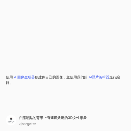
使用
AI圖像生成器
創建你自己的圖像，並使用我們的
AI照片編輯器
進行編
輯。
在流動點的背景上有速度效應的3D女性形象
kjpargeter