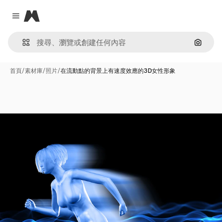
Magnific
Close menu
通過圖
首頁
/
素材庫
/
照片
/
在流動點的背景上有速度效應的3D女性形象