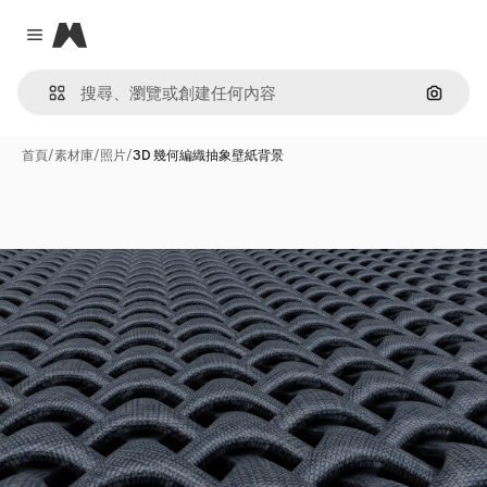
Magnific
Close menu
通過圖
首頁
/
素材庫
/
照片
/
3D 幾何編織抽象壁紙背景