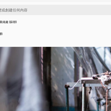
織廠 (蘇聯)
聯)