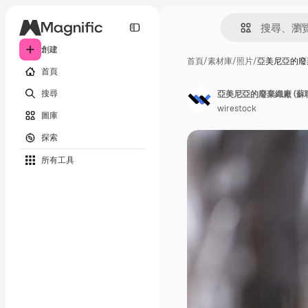
創建
首頁
/
素材庫
/
照片
/
亞美尼亞的廢棄
首頁
搜尋
亞美尼亞的廢棄織廠 (蘇
wirestock
圖庫
探索
所有工具