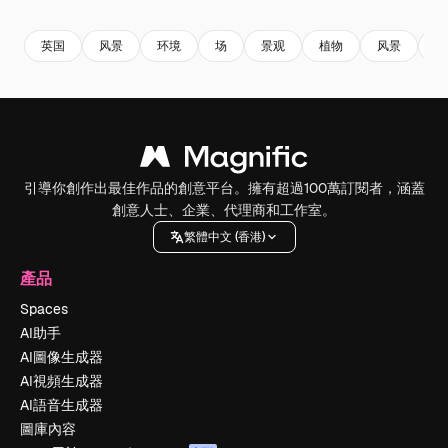
英国
风景
环境
场
景观
植物
风景
农
引導你創作出最佳作品的創意平台。擁有超過100萬訂閱者，涵蓋
創意人士、企業、代理商和工作室。
繁體中文 (香港)
產品
Spaces
AI助手
AI圖像生成器
AI視頻生成器
AI語音生成器
圖庫內容