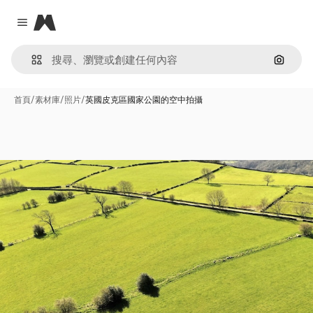
Magnific
Close menu
通過圖
首頁
/
素材庫
/
照片
/
英國皮克區國家公園的空中拍攝