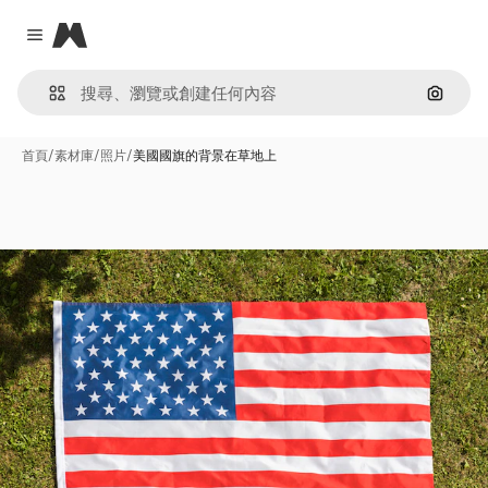
Magnific
Close menu
通過圖
首頁
/
素材庫
/
照片
/
美國國旗的背景在草地上