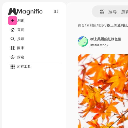
創建
首頁
/
素材庫
/
照片
/
樹上美麗的紅
首頁
搜尋
樹上美麗的紅綠色葉
lifeforstock
圖庫
探索
所有工具