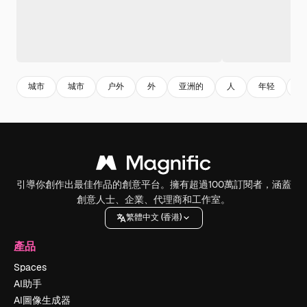
城市
城市
户外
外
亚洲的
人
年轻
一
引導你創作出最佳作品的創意平台。擁有超過100萬訂閱者，涵蓋
創意人士、企業、代理商和工作室。
繁體中文 (香港)
產品
Spaces
AI助手
AI圖像生成器