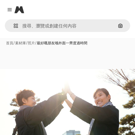
Magnific
Close menu
通過圖
首頁
/
素材庫
/
照片
/
最好嘅朋友喺外面一齊度過時間