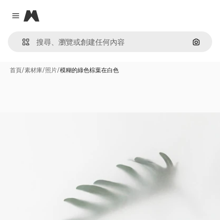
Magnific
Close menu
通過圖
首頁
/
素材庫
/
照片
/
模糊的綠色棕葉在白色