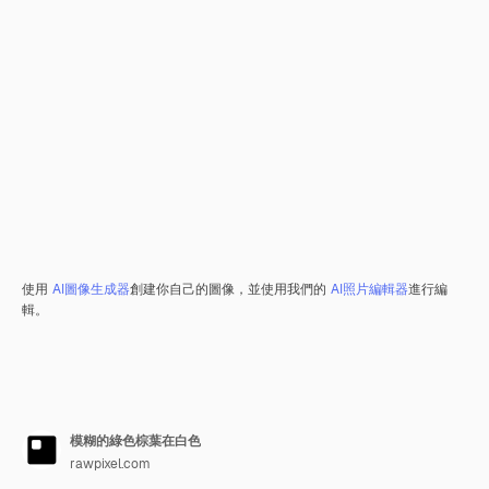
使用
AI圖像生成器
創建你自己的圖像，並使用我們的
AI照片編輯器
進行編
輯。
模糊的綠色棕葉在白色
rawpixel.com