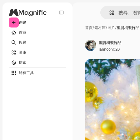
創建
首頁
/
素材庫
/
照片
/
聖誕樹裝飾品
首頁
搜尋
聖誕樹裝飾品
jannoon028
圖庫
探索
所有工具