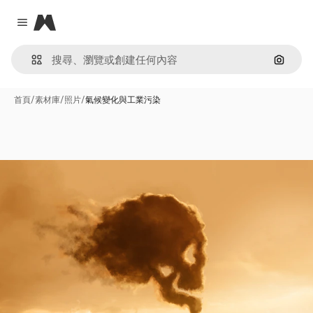
Magnific
Close menu
通過圖
首頁
/
素材庫
/
照片
/
氣候變化與工業污染