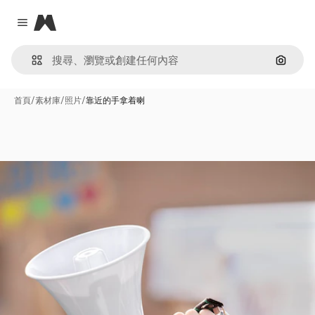
Magnific
Close menu
通過圖
首頁
/
素材庫
/
照片
/
靠近的手拿着喇