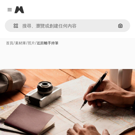
Magnific
Close menu
通過圖
首頁
/
素材庫
/
照片
/
近距離手持筆