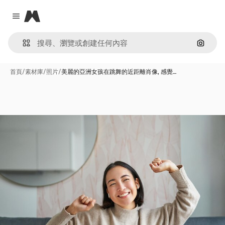
Magnific
Close menu
通過圖
首頁
/
素材庫
/
照片
/
美麗的亞洲女孩在跳舞的近距離肖像, 感覺…