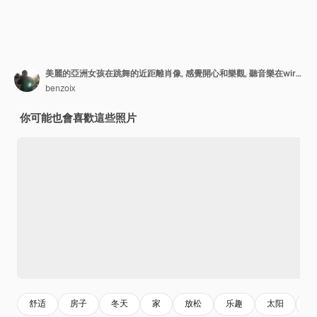
美麗的亞洲女孩在跳舞的近距離肖像, 感覺開心和樂觀, 聽音樂在wirele
benzoix
你可能也會喜歡這些照片
舒适
房子
冬天
家
放松
乐趣
太阳
背