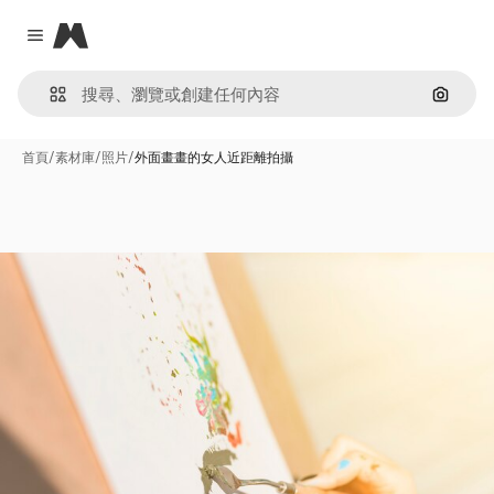
Magnific
Close menu
通過圖
首頁
/
素材庫
/
照片
/
外面畫畫的女人近距離拍攝