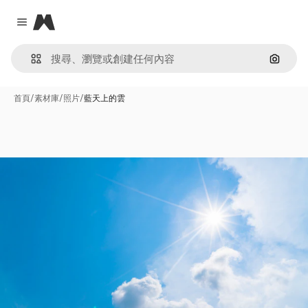
Magnific
Close menu
通過圖
首頁
/
素材庫
/
照片
/
藍天上的雲