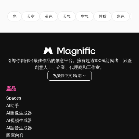
Premium
Premium
由AI生成
Premium
Premium
光
天空
蓝色
天气
空气
性质
彩色
背
引導你創作出最佳作品的創意平台。擁有超過100萬訂閱者，涵蓋
創意人士、企業、代理商和工作室。
繁體中文 (香港)
產品
Spaces
AI助手
AI圖像生成器
AI視頻生成器
AI語音生成器
圖庫內容