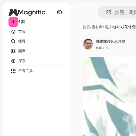
創建
首頁
/
素材庫
/
照片
/
咖啡或茶休息
首頁
搜尋
咖啡或茶休息時間
suksao
圖庫
探索
所有工具