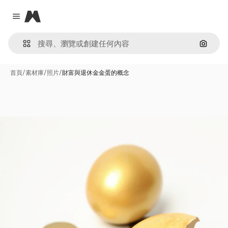
Magnific
Close menu
通過圖
首頁
/
素材庫
/
照片
/
財富與退休金金蛋的概念