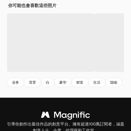
你可能也會喜歡這些照片
业务
背景
白
豪华
财富
生活
隐喻
光
引導你創作出最佳作品的創意平台。擁有超過100萬訂閱者，涵蓋
創意人士、企業、代理商和工作室。