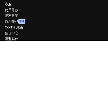
客服
使用條款
隱私政策
原創作品
新增
Cookie 政策
信任中心
聯盟夥伴
企業
公司
定價
關於我們
評論
工作機會
搜索趨勢
博客
聚會活動
Slidesgo