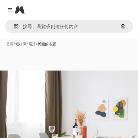
Magnific
Close menu
通過圖
首頁
/
素材庫
/
照片
/
餐廳的布置