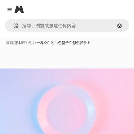
Magnific
Close menu
通過圖
首頁
/
素材庫
/
照片
/
一塊空白的白色盤子在彩色背景上