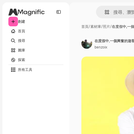
創建
首頁
/
素材庫
/
照片
/
在度假中,一
首頁
搜尋
在度假中,一個興奮的遊
benzoix
圖庫
探索
所有工具