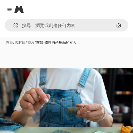
Magnific
Close menu
通過圖
首頁
/
素材庫
/
照片
/
前景:修理時尚用品的女人