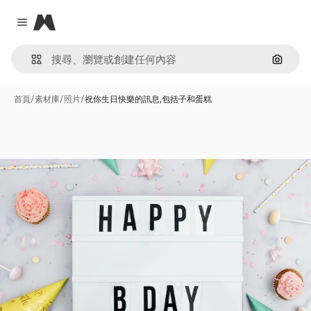
Magnific
Close menu
通過圖
首頁
/
素材庫
/
照片
/
祝你生日快樂的訊息,包括子和蛋糕