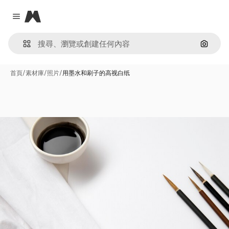
Magnific
Close menu
通過圖
首頁
/
素材庫
/
照片
/
用墨水和刷子的高视白纸