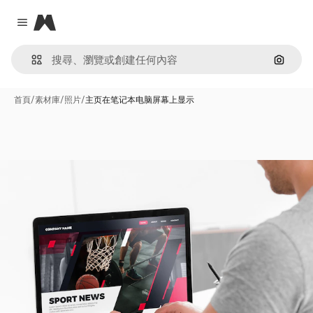
Magnific
Close menu
通過圖
首頁
/
素材庫
/
照片
/
主页在笔记本电脑屏幕上显示