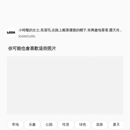
小時髦的女士,長眉毛,在路上戴著優雅的帽子,有興趣地看著.露天肖像的害羞的棕色頭髮女孩穿著可愛的白色禮服.
lookstudio
你可能也會喜歡這些照片
草地
乐趣
公园
性质
绿色
道路
夏天