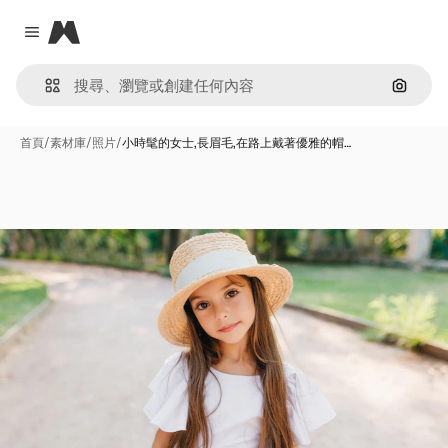
Magnific
Close menu
通過圖
首頁
/
素材庫
/
照片
/
小時髦的女士,長眉毛,在路上戴著優雅的帽…