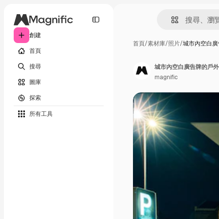
創建
首頁
/
素材庫
/
照片
/
城市內空白廣
首頁
搜尋
城市內空白廣告牌的戶外
magnific
圖庫
探索
所有工具