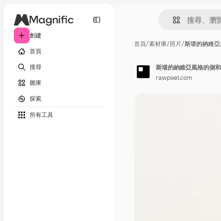
創建
首頁
/
素材庫
/
照片
/
斯堪的納維亞
首頁
搜尋
斯堪的納維亞風格的側和
rawpixel.com
圖庫
探索
所有工具