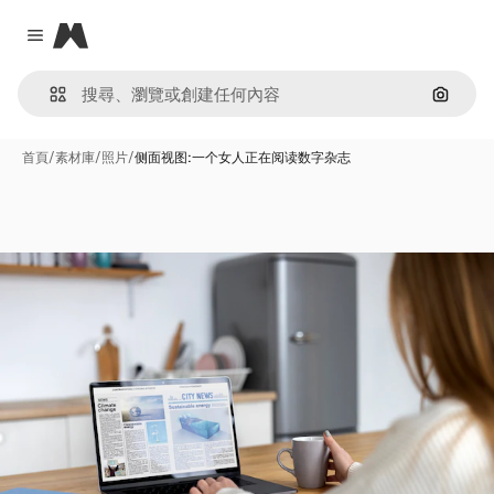
Magnific
Close menu
通過圖
首頁
/
素材庫
/
照片
/
侧面视图:一个女人正在阅读数字杂志