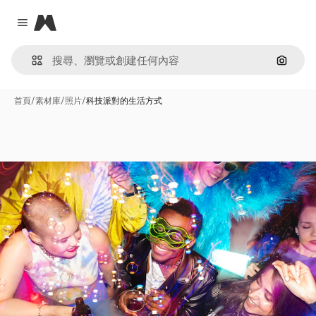
Magnific
Close menu
通過圖
首頁
/
素材庫
/
照片
/
科技派對的生活方式