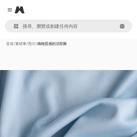
Magnific
Close menu
通過圖
首頁
/
素材庫
/
照片
/
織物質感的頂部圖