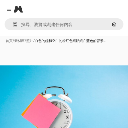
Magnific
Close menu
通過圖
首頁
/
素材庫
/
照片
/
白色的鐘和空白的粉紅色紙貼紙在藍色的背景…