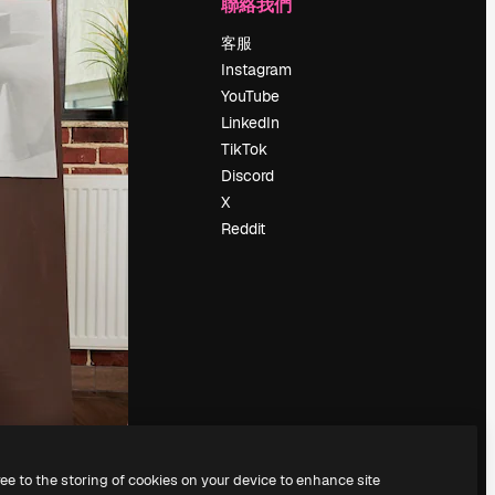
公司
聯絡我們
定價
客服
關於我們
Instagram
評論
YouTube
工作機會
LinkedIn
搜索趨勢
TikTok
博客
Discord
聚會活動
X
Slidesgo
Reddit
出售內容
新聞室
正在尋找
magnific.ai
ree to the storing of cookies on your device to enhance site