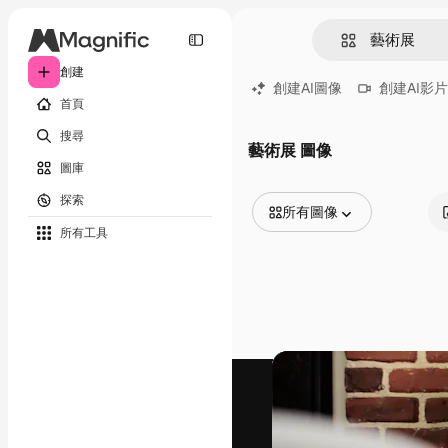
創建
創建AI圖像
創建AI影片
首頁
搜尋
藝術展 圖像
圖庫
探索
所有圖像
所有工具
所有圖像
矢量
插圖
照片
PSD
模板
模型
視頻
片段
動態圖形
影片範本
圖標
3D模型