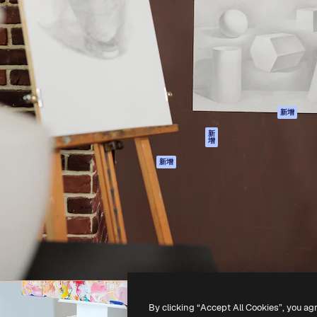
產品
開始使用
佳作品的創意平台。擁有超過
Spaces
Academy
，涵蓋創意人士、企業、代理商
AI助手
文件
AI圖像生成器
客服
港)
AI視頻生成器
使用條款
AI語音生成器
隱私政策
圖庫內容
原創作品
新增
MCP用於
Cookie 政策
新
增
Claude/ChatGPT
信任中心
AI助手
新增
聯盟夥伴
API
企業
流動應用程式
所有Magnific工具
-
2026
Freepik Company S.L.U.
版權所有
.
By clicking “Accept All Cookies”, you ag