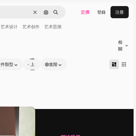
定價
登錄
注冊
清除
通過圖像搜索
搜尋
艺术设计
艺术创作
艺术思潮
相
關
可
線
文件類型
上
進階
編
輯