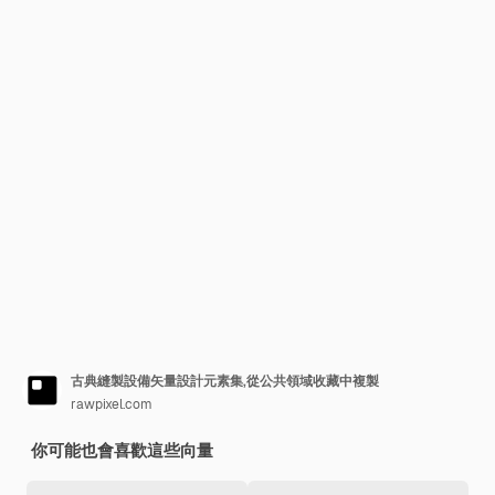
古典縫製設備矢量設計元素集,從公共領域收藏中複製
rawpixel.com
你可能也會喜歡這些向量