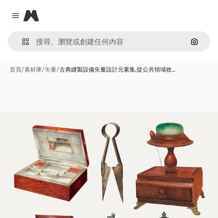
Magnific
Close menu
通過圖
首頁
/
素材庫
/
矢量
/
古典縫製設備矢量設計元素集,從公共領域收…