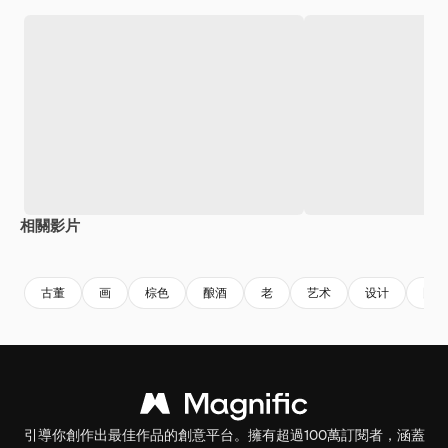
相關影片
Premium
Premium
由AI生成
Premium
Premium
古董
画
棕色
酿酒
老
艺术
设计
图形
引導你創作出最佳作品的創意平台。擁有超過100萬訂閱者，涵蓋