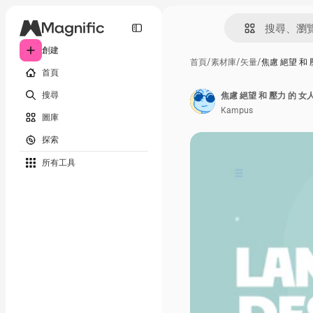
創建
首頁
/
素材庫
/
矢量
/
焦慮 絕望 和 
首頁
搜尋
焦慮 絕望 和 壓力 的 女人
Kampus
圖庫
探索
所有工具