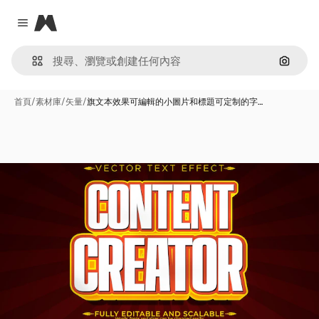
Magnific
Close menu
通過圖
首頁
/
素材庫
/
矢量
/
旗文本效果可編輯的小圖片和標題可定制的字…