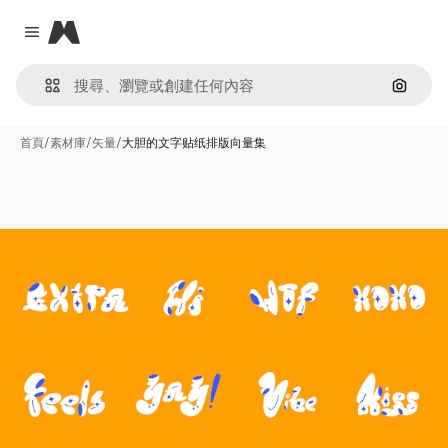
Magnific
Close menu
通過圖
首頁
/
素材庫
/
矢量
/
大胆的文字贴纸排版向量集