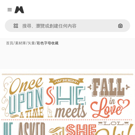
Magnific
Close menu
通過圖
首頁
/
素材庫
/
矢量
/
彩色字母收藏