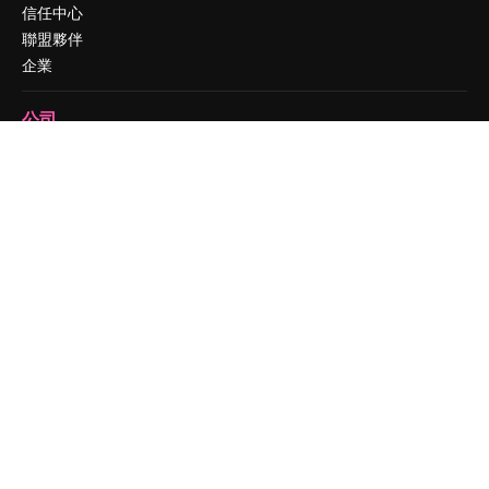
信任中心
聯盟夥伴
企業
公司
定價
關於我們
評論
工作機會
搜索趨勢
博客
聚會活動
Slidesgo
出售內容
新聞室
正在尋找 magnific.ai
聯絡我們