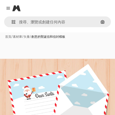
Magnific
Close menu
通過圖
首頁
/
素材庫
/
矢量
/
創意的聖誕信和信封模板