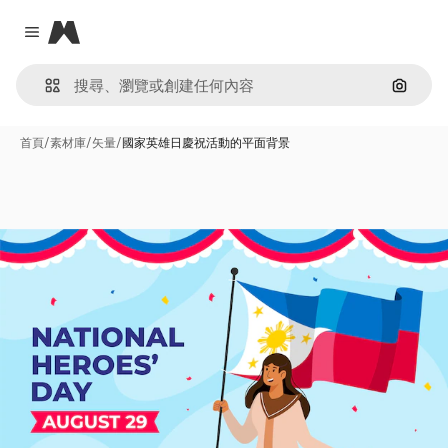
Magnific
Close menu
通過圖
首頁
/
素材庫
/
矢量
/
國家英雄日慶祝活動的平面背景