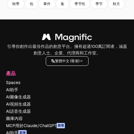
秋季
包
事件
集
季节性
季节
秋天
集
引導你創作出最佳作品的創意平台。擁有超過100萬訂閱者，涵蓋
創意人士、企業、代理商和工作室。
繁體中文 (香港)
產品
Spaces
AI助手
AI圖像生成器
AI視頻生成器
AI語音生成器
圖庫內容
MCP用於Claude/ChatGPT
新增
AI助手
新增