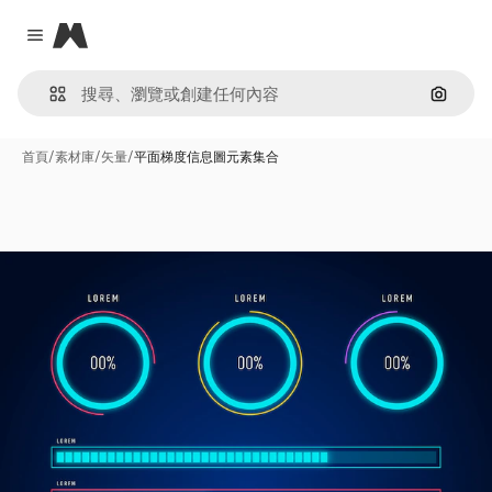
Magnific
Close menu
通過圖
首頁
/
素材庫
/
矢量
/
平面梯度信息圖元素集合