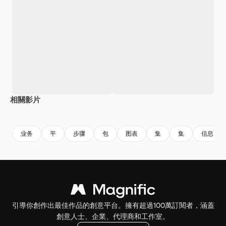
相關影片
Premium
Premium
Premium
Premium
业务
平
步骤
包
图表
集
集
信息
引導你創作出最佳作品的創意平台。擁有超過100萬訂閱者，涵蓋
創意人士、企業、代理商和工作室。