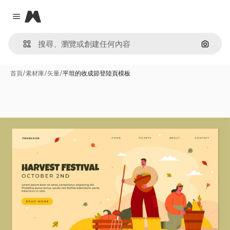
Magnific
Close menu
通過圖
首頁
/
素材庫
/
矢量
/
平坦的收成節登陸頁模板